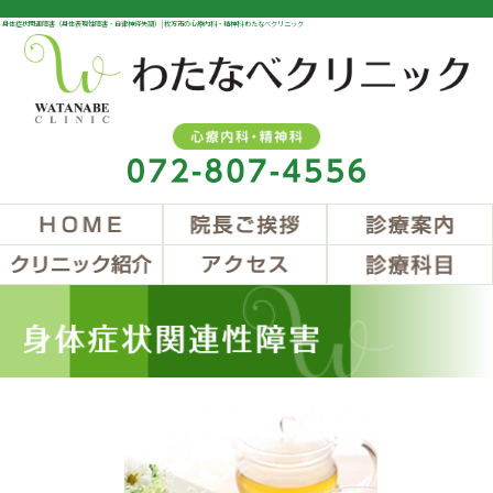
身体症状関連障害（身体表現性障害・自律神経失調） | 枚方市の心療内科・精神科 わたなべクリニック